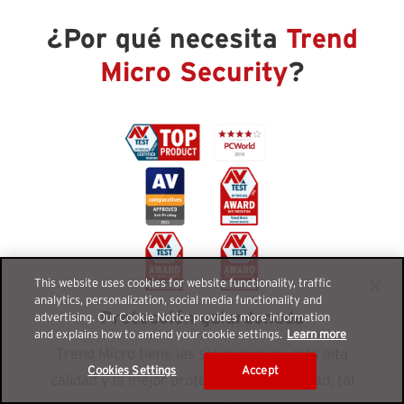
¿Por qué necesita
Trend
Micro Security
?
This website uses cookies for website functionality, traffic
analytics, personalization, social media functionality and
Protección galardonada
advertising. Our Cookie Notice provides more information
and explains how to amend your cookie settings.
Learn more
Trend Micro tiene las soluciones de más alta
Cookies Settings
Accept
calidad y la mejor protección de seguridad, tal