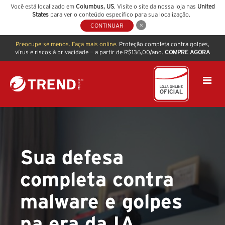
Você está localizado em
Columbus
,
US
. Visite o site da nossa loja nas
United
States
para ver o conteúdo específico para sua localização.
CONTINUAR
Preocupe-se menos. Faça mais online.
Proteção completa contra golpes,
vírus e riscos à privacidade — a partir de R$136,00/ano.
COMPRE AGORA
Sua defesa
completa contra
malware e golpes
na era da IA