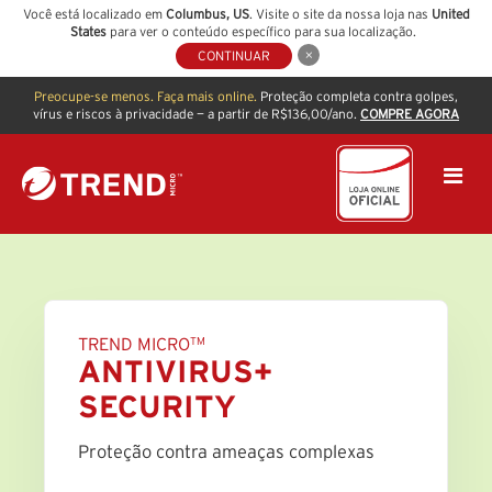
Você está localizado em
Columbus
,
US
. Visite o site da nossa loja nas
United
States
para ver o conteúdo específico para sua localização.
CONTINUAR
Preocupe-se menos. Faça mais online.
Proteção completa contra golpes,
vírus e riscos à privacidade — a partir de R$136,00/ano.
COMPRE AGORA
TREND MICRO
TM
ANTIVIRUS+
SECURITY
Proteção contra ameaças complexas