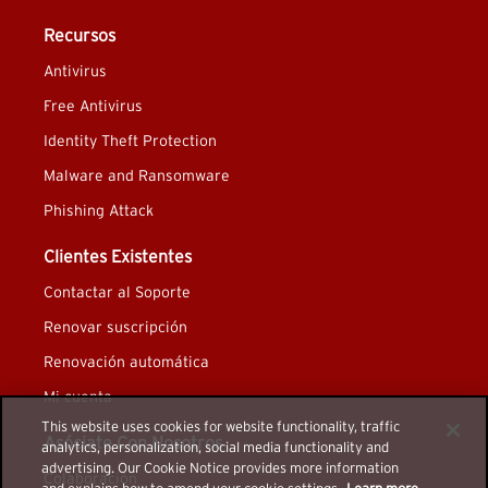
Recursos
Antivirus
Free Antivirus
Identity Theft Protection
Malware and Ransomware
Phishing Attack
Clientes Existentes
Contactar al Soporte
Renovar suscripción
Renovación automática
Mi cuenta
This website uses cookies for website functionality, traffic
Asóciate Con Nosotros
analytics, personalization, social media functionality and
advertising. Our Cookie Notice provides more information
Colaboración